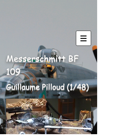
Messerschmitt BF
109
Guillaume Pilloud (1/48)